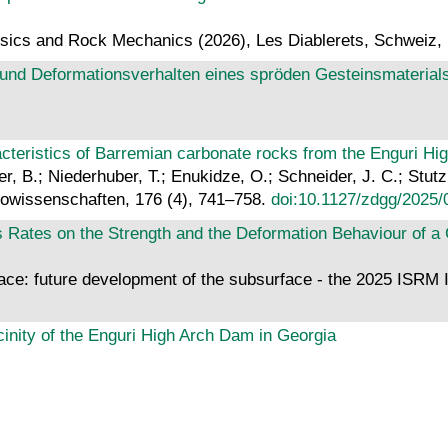
sics and Rock Mechanics (2026), Les Diablerets, Schweiz,
und Deformationsverhalten eines spröden Gesteinsmaterial
acteristics of Barremian carbonate rocks from the Enguri H
er, B.; Niederhuber, T.; Enukidze, O.; Schneider, J. C.; Stutz
Geowissenschaften, 176 (4), 741–758.
doi:10.1127/zdgg/2025/
ss Rates on the Strength and the Deformation Behaviour of a 
ce: future development of the subsurface - the 2025 ISRM I
inity of the Enguri High Arch Dam in Georgia