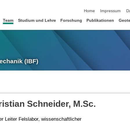
Navigation überspringen
Home
Impressum
D
Team
Studium und Lehre
Forschung
Publikationen
Geote
echanik (IBF)
istian
Schneider
, M.Sc.
r Leiter Felslabor, wissenschaftlicher