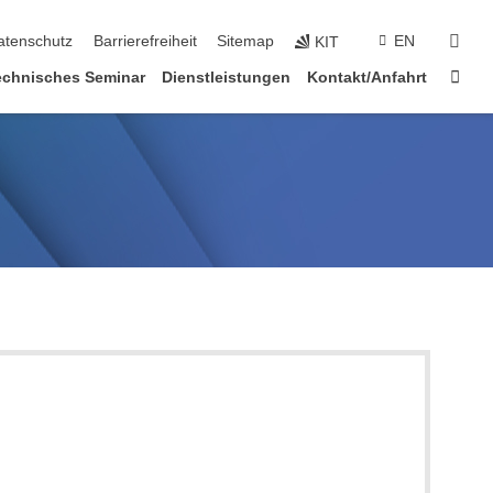
suc
atenschutz
Barrierefreiheit
Sitemap
EN
KIT
Star
chnisches Seminar
Dienstleistungen
Kontakt/Anfahrt