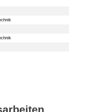
echnik
echnik
sarbeiten